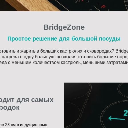
BridgeZone
Простое решение для большой посуды
товить и жарить в больших кастрюлях и сковородах? Bridg
 нагрева в одну большую, позволяя готовить большие пор
да с меньшим количеством кастрюль, меньшими затратами
одит для самых
родок
ne 23 см в индукционных