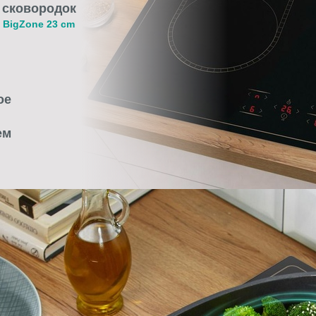
сковородок
BigZone 23 cm
ое
ем