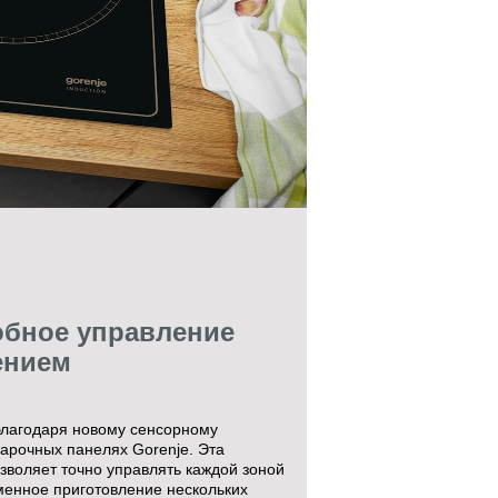
обное управление
ением
благодаря новому сенсорному
арочных панелях Gorenje. Эта
воляет точно управлять каждой зоной
менное приготовление нескольких