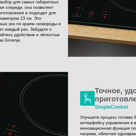
 выбор для самых габаритных
ая спереди, она позволяет
иготовления и подходит для
иаметром 23 см. Это
ных зон по краям сковороды и
т каждый раз. Забудьте о
айтесь удобством и лёгкостью
а Gorenje.
Точное, уд
приготовл
SimpleControl
Улучшите процесс готовки 
интерфейсу управления в в
инновационная функция поз
нагрева, облегчая одновре